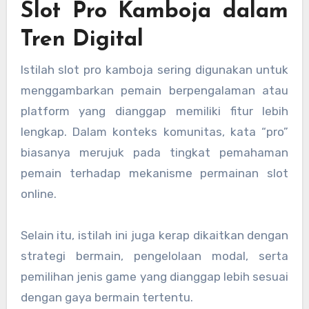
Slot Pro Kamboja dalam
Tren Digital
Istilah slot pro kamboja sering digunakan untuk
menggambarkan pemain berpengalaman atau
platform yang dianggap memiliki fitur lebih
lengkap. Dalam konteks komunitas, kata “pro”
biasanya merujuk pada tingkat pemahaman
pemain terhadap mekanisme permainan slot
online.
Selain itu, istilah ini juga kerap dikaitkan dengan
strategi bermain, pengelolaan modal, serta
pemilihan jenis game yang dianggap lebih sesuai
dengan gaya bermain tertentu.