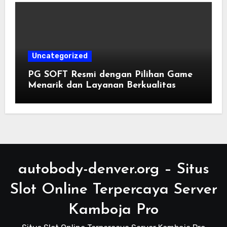
Uncategorized
PG SOFT Resmi dengan Pilihan Game
Menarik dan Layanan Berkualitas
autobody-denver.org – Situs
Slot Online Terpercaya Server
Kamboja Pro