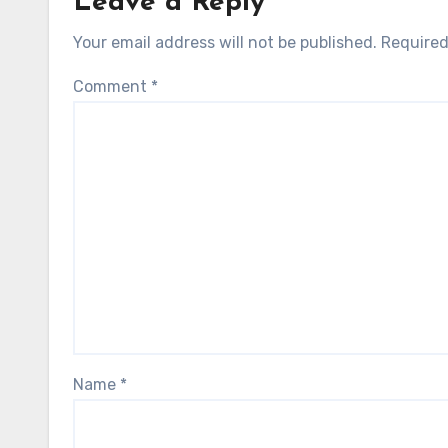
Leave a Reply
Your email address will not be published.
Required
Comment
*
Name
*