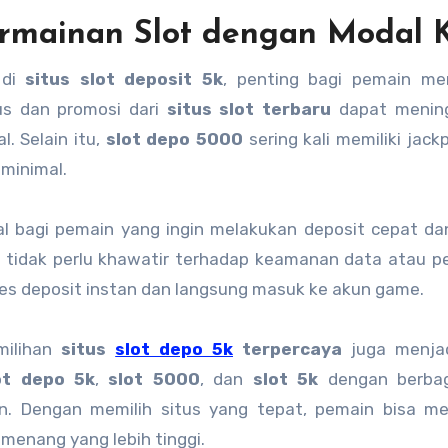
mainan Slot dengan Modal K
 di
situs slot deposit 5k
, penting bagi pemain m
us dan promosi dari
situs slot terbaru
dapat menin
 Selain itu,
slot depo 5000
sering kali memiliki jackp
 minimal.
al bagi pemain yang ingin melakukan deposit cepat d
n tidak perlu khawatir terhadap keamanan data atau p
es deposit instan dan langsung masuk ke akun game.
milihan
situs
slot depo 5k
terpercaya
juga menjad
ot depo 5k
,
slot 5000
, dan
slot 5k
dengan berbaga
n. Dengan memilih situs yang tepat, pemain bisa me
enang yang lebih tinggi.