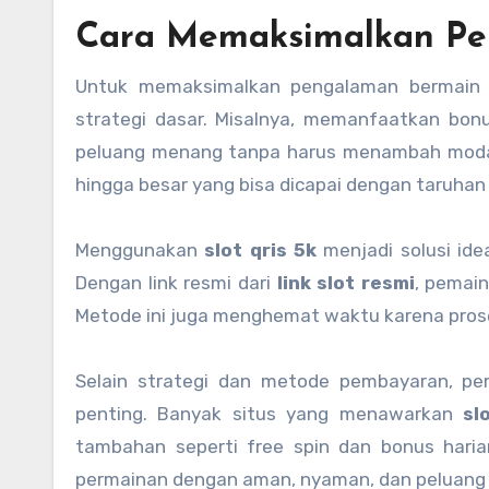
Cara Memaksimalkan Per
Untuk memaksimalkan pengalaman bermain
strategi dasar. Misalnya, memanfaatkan bon
peluang menang tanpa harus menambah modal.
hingga besar yang bisa dicapai dengan taruhan
Menggunakan
slot qris 5k
menjadi solusi ide
Dengan link resmi dari
link slot resmi
, pemai
Metode ini juga menghemat waktu karena pros
Selain strategi dan metode pembayaran, pe
penting. Banyak situs yang menawarkan
sl
tambahan seperti free spin dan bonus haria
permainan dengan aman, nyaman, dan peluang m