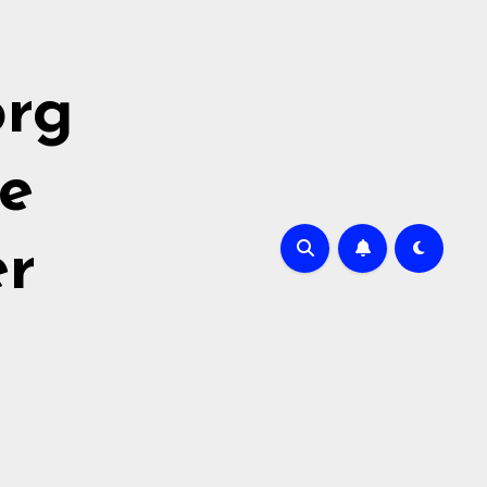
org
ne
er