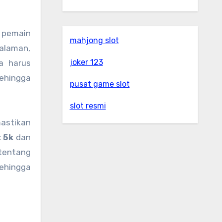
pemain
mahjong slot
alaman,
joker 123
a harus
sehingga
pusat game slot
slot resmi
astikan
t 5k
dan
tentang
sehingga