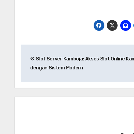
Post
Slot Server Kamboja: Akses Slot Online Ka
navigation
dengan Sistem Modern