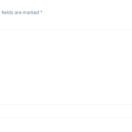
 fields are marked
*