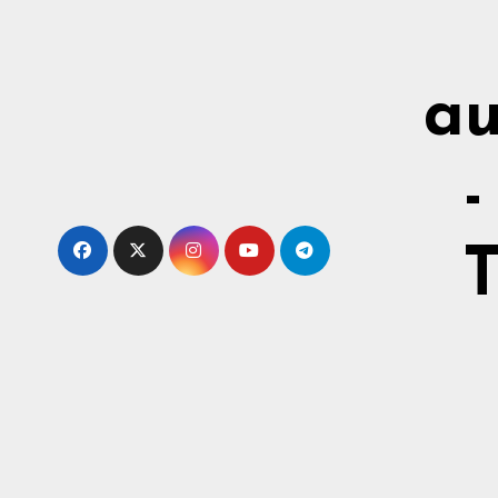
Skip
to
content
au
-
T