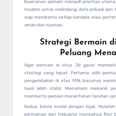
Keamanan pemain menjadi prioritas utama. 
modern untuk melindungi data pribadi dan 
siap membantu setiap kendala atau perta
aman dan nyaman.
Strategi Bermain di
Peluang Mena
Agar bermain di situs Jili gacor member
strategi yang tepat. Pertama, pilih perm
pengembalian di atas 95% biasanya membe
hasil lebih stabil. Memahami mekanik pe
membantu pemain menentukan taruhan yang
Kedua, kelola modal dengan bijak. Mulaila
permainan dan frekuensi munculnya fitur b