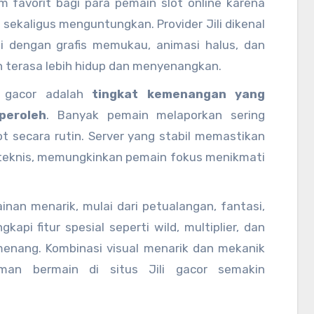
rm favorit bagi para pemain slot online karena
ekaligus menguntungkan. Provider Jili dikenal
i dengan grafis memukau, animasi halus, dan
an terasa lebih hidup dan menyenangkan.
gacor adalah
tingkat kemenangan yang
peroleh
. Banyak pemain melaporkan sering
t secara rutin. Server yang stabil memastikan
 teknis, memungkinkan pemain fokus menikmati
an menarik, mulai dari petualangan, fantasi,
gkapi fitur spesial seperti wild, multiplier, dan
enang. Kombinasi visual menarik dan mekanik
man bermain di situs Jili gacor semakin