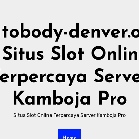
tobody-denver.
 Situs Slot Onli
erpercaya Serv
Kamboja Pro
Situs Slot Online Terpercaya Server Kamboja Pro
Home