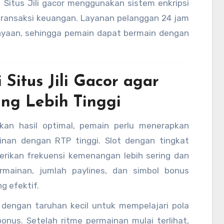
Situs Jili gacor menggunakan sistem enkripsi
transaksi keuangan. Layanan pelanggan 24 jam
nyaan, sehingga pemain dapat bermain dengan
 Situs Jili Gacor agar
ng Lebih Tinggi
ikan hasil optimal, pemain perlu menerapkan
ainan dengan RTP tinggi. Slot dengan tingkat
rikan frekuensi kemenangan lebih sering dan
rmainan, jumlah paylines, dan simbol bonus
 efektif.
h dengan taruhan kecil untuk mempelajari pola
onus. Setelah ritme permainan mulai terlihat,