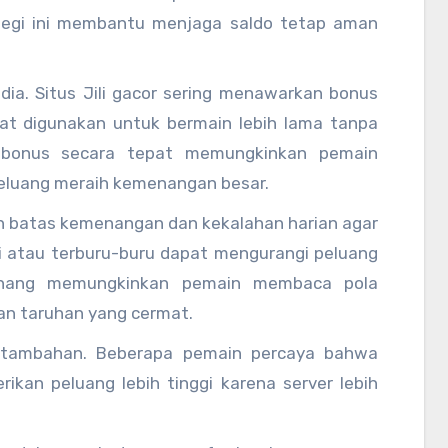
ategi ini membantu menjaga saldo tetap aman
ia. Situs Jili gacor sering menawarkan bonus
pat digunakan untuk bermain lebih lama tanpa
 bonus secara tepat memungkinkan pemain
eluang meraih kemenangan besar.
an batas kemenangan dan kekalahan harian agar
 atau terburu-buru dapat mengurangi peluang
enang memungkinkan pemain membaca pola
an taruhan yang cermat.
r tambahan. Beberapa pemain percaya bahwa
kan peluang lebih tinggi karena server lebih