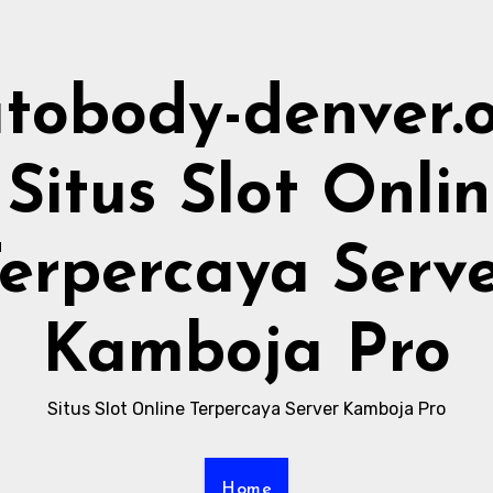
tobody-denver.
 Situs Slot Onli
erpercaya Serv
Kamboja Pro
Situs Slot Online Terpercaya Server Kamboja Pro
Home