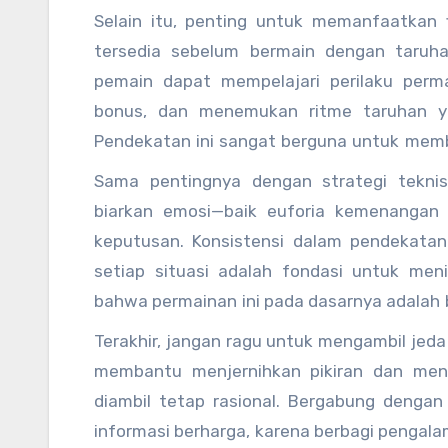
mengevaluasi gaya bermain. Bermain den
Selain itu, penting untuk memanfaatkan 
membantu menjaga pengalaman tetap terk
tersedia sebelum bermain dengan taruh
pemain dapat mempelajari perilaku perm
bonus, dan menemukan ritme taruhan ya
Pendekatan ini sangat berguna untuk mem
lebih dalam tentang mekanisme
cascading
Sama pentingnya dengan strategi teknis
Mahjong Wins 2.
biarkan emosi—baik euforia kemenangan 
keputusan. Konsistensi dalam pendekat
setiap situasi adalah fondasi untuk meni
bahwa permainan ini pada dasarnya adalah 
pendapatan tetap. Dengan menetapkan ba
Terakhir, jangan ragu untuk mengambil jeda 
berhenti saat batas tersebut tercapai, pem
membantu menjernihkan pikiran dan men
merugikan.
diambil tetap rasional. Bergabung denga
informasi berharga, karena berbagi penga