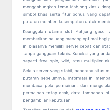
menggabungkan tema Mahjong klasik den
simbol khas serta fitur bonus yang dap
putaran memberi kesempatan untuk memicu 
dan menantang strategi pemain.
Keunggulan utama slot Mahjong gacor a
memberikan peluang menang optimal bagi 
ini biasanya memiliki server cepat dan sta
tanpa gangguan teknis. Koneksi yang andal
seperti free spin, wild, atau multiplier 
hambatan.
Selain server yang stabil, beberapa situs
putaran sebelumnya. Informasi ini memb
membaca pola permainan, dan mengelola r
permainan tetap acak, data tambahan ini
pengambilan keputusan.
Tampilan antarmuka slot
mahjong ways 3