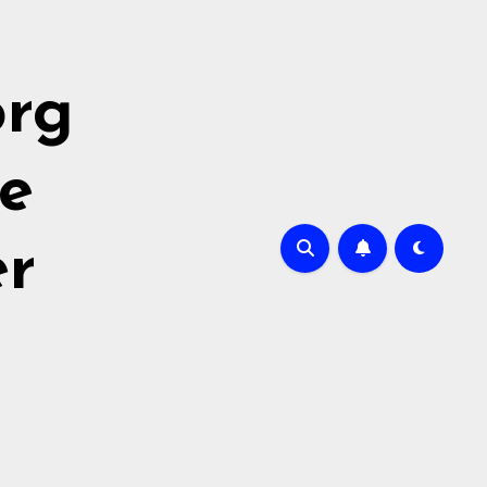
org
ne
er