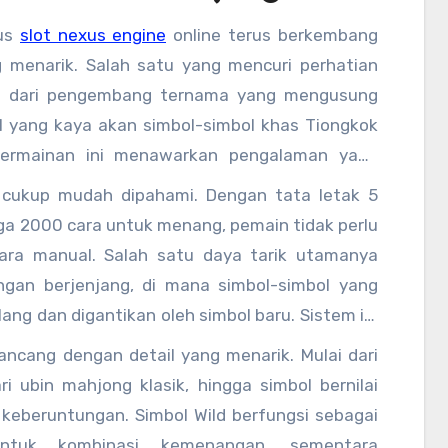
tus
slot nexus engine
online terus berkembang
menarik. Salah satu yang mencuri perhatian
n dari pengembang ternama yang mengusung
l yang kaya akan simbol-simbol khas Tiongkok
 permainan ini menawarkan pengalaman yang
Wins 2 adalah adaptasi modern dari permainan
g cukup mudah dipahami. Dengan tata letak 5
sional dengan mekanisme slot kontemporer,
ga 2000 cara untuk menang, pemain tidak perlu
mar game online.
ara manual. Salah satu daya tarik utamanya
an berjenjang, di mana simbol-simbol yang
g dan digantikan oleh simbol baru. Sistem ini
ngan dalam satu putaran, yang tentu saja
ancang dengan detail yang menarik. Mulai dari
ng lebih besar. Selain itu, fitur pengganda
ri ubin mahjong klasik, hingga simbol bernilai
ran berjenjang menjadi magnet tersendiri, di
i keberuntungan. Simbol
Wild
berfungsi sebagai
 atau bahkan lebih tinggi di putaran bonus,
ntuk kombinasi kemenangan, sementara