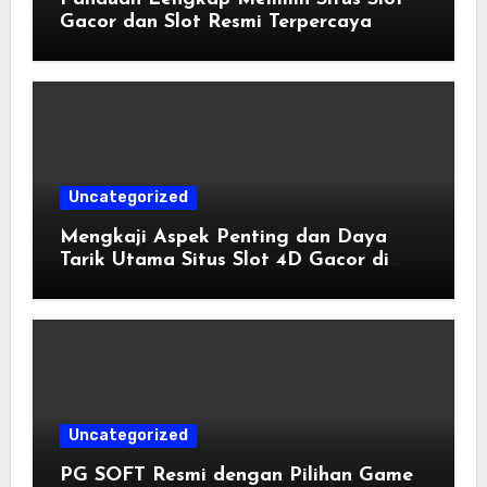
Gacor dan Slot Resmi Terpercaya
Uncategorized
Mengkaji Aspek Penting dan Daya
Tarik Utama Situs Slot 4D Gacor di
Era Modern
Uncategorized
PG SOFT Resmi dengan Pilihan Game