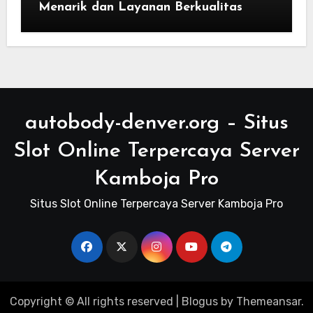
Menarik dan Layanan Berkualitas
autobody-denver.org – Situs
Slot Online Terpercaya Server
Kamboja Pro
Situs Slot Online Terpercaya Server Kamboja Pro
Copyright © All rights reserved
|
Blogus
by
Themeansar
.