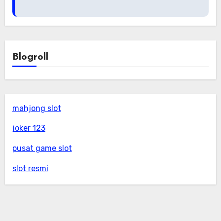
menyenangkan dan menguntungkan.
Blogroll
mahjong slot
joker 123
pusat game slot
slot resmi