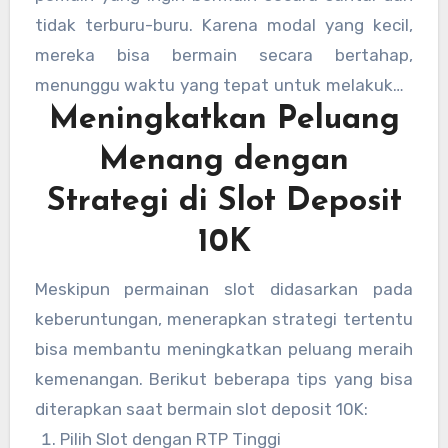
pemain dapat memperpanjang durasi
tidak terburu-buru. Karena modal yang kecil,
permainan dan mencoba berbagai fitur di
mereka bisa bermain secara bertahap,
dalam game. Ini tentunya menjadi nilai tambah
menunggu waktu yang tepat untuk melakukan
yang tidak dimiliki oleh permainan dengan
Meningkatkan Peluang
taruhan besar jika merasa sudah cukup
batas deposit yang lebih tinggi.
percaya diri. Pendekatan ini membantu
Menang dengan
menghindari kerugian besar dan menjaga
Strategi di Slot Deposit
suasana bermain tetap menyenangkan.
10K
Meskipun permainan slot didasarkan pada
keberuntungan, menerapkan strategi tertentu
bisa membantu meningkatkan peluang meraih
kemenangan. Berikut beberapa tips yang bisa
diterapkan saat bermain slot deposit 10K:
Pilih Slot dengan RTP Tinggi