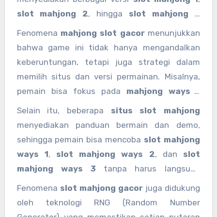
atraktif dan RTP yang kompetitif. Pemain yang
slot mahjong 2
, hingga
slot mahjong 3
mencoba ketiga versi ini biasanya menemukan
dengan tingkat kemenangan berbeda. Selain
Fenomena
mahjong slot gacor
menunjukkan
perbedaan strategi bermain, terutama dalam
itu,
slot mahjong tergacor
sering menjadi
bahwa game ini tidak hanya mengandalkan
memanfaatkan fitur bonus dan kombinasi
incaran karena reputasinya memberikan
keberuntungan, tetapi juga strategi dalam
simbol.
kemenangan lebih konsisten. Pemain yang
memilih situs dan versi permainan. Misalnya,
ingin mencoba keberuntungan bisa
pemain bisa fokus pada
mahjong ways 1
mengandalkan
link slot mahjong
atau
link
untuk pemula, atau
mahjong ways 2
dan
Selain itu, beberapa
situs slot mahjong
mahjong
untuk akses cepat. Dengan pemilihan
mahjong ways 3
untuk pengalaman lebih
menyediakan panduan bermain dan demo,
situs slot mahjong ways
yang tepat,
kompleks dengan peluang menang lebih tinggi.
sehingga pemain bisa mencoba
slot mahjong
pengalaman bermain akan lebih nyaman dan
Memahami karakteristik setiap versi slot
ways 1
,
slot mahjong ways 2
, dan
slot
peluang menang lebih besar.
mahjong menjadi kunci sukses bagi pemain.
mahjong ways 3
tanpa harus langsung
menggunakan modal. Ini menjadi keuntungan
Fenomena
slot mahjong gacor
juga didukung
besar, terutama untuk menguji strategi dan
oleh teknologi RNG (Random Number
memahami pola kemenangan. Dengan akses