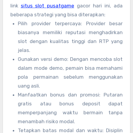
link
situs slot pusatgame
gacor hari ini, ada
beberapa strategi yang bisa diterapkan:
Pilih provider terpercaya: Provider besar
biasanya memiliki reputasi menghadirkan
slot dengan kualitas tinggi dan RTP yang
jelas.
Gunakan versi demo: Dengan mencoba slot
dalam mode demo, pemain bisa memahami
pola permainan sebelum menggunakan
uang asli.
Manfaatkan bonus dan promosi: Putaran
gratis atau bonus deposit dapat
memperpanjang waktu bermain tanpa
menambah risiko modal.
Tetapkan batas modal dan waktu: Disiplin