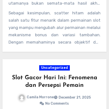
utamanya bukan semata-mata hasil akhir,
melainkan bagaimana permainan terasa lebih
Sebagai kesimpulan, scatter hitam adalah
hidup, variatif, dan tidak monoton.
salah satu fitur menarik dalam permainan slot
yang mampu mengubah alur permainan melalui
mekanisme bonus dan variasi tambahan.
Dengan memahaminya secara objektif dan
bijak, fitur ini dapat dilihat sebagai bagian dari
desain permainan, bukan sebagai jalan pintas
menuju keuntungan.
Uncategorized
Slot Gacor Hari Ini: Fenomena
dan Persepsi Pemain
Camila Morrone
December 21, 2025
No Comments