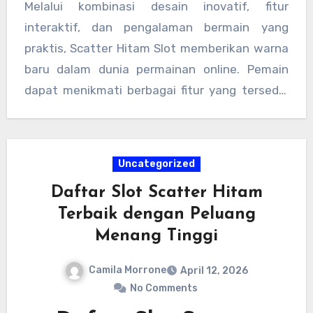
Melalui kombinasi desain inovatif, fitur
dipahami, permainan ini menawarkan alternatif
interaktif, dan pengalaman bermain yang
hiburan digital yang mengikuti perkembangan
praktis, Scatter Hitam Slot memberikan warna
teknologi.
baru dalam dunia permainan online. Pemain
dapat menikmati berbagai fitur yang tersedia
sambil tetap menerapkan kebiasaan bermain
yang bertanggung jawab untuk mendapatkan
pengalaman yang lebih positif.
Uncategorized
Daftar Slot Scatter Hitam
Terbaik dengan Peluang
Menang Tinggi
Camila Morrone
April 12, 2026
No Comments