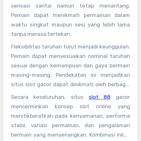
sensasi santai namun tetap menantang.
Pemain dapat menikmati permainan dalam
waktu singkat maupun sesi yang lebih lama
tanpa merasa tertekan.
Fleksibilitas taruhan turut menjadi keunggulan.
Pemain dapat menyesuaikan nominal taruhan
sesuai dengan kemampuan dan gaya bermain
masing-masing. Pendekatan ini menjadikan
situs slot gacor dapat dinikmati oleh berbagai
kalangan pemain.
Secara keseluruhan, situs
slot 88
gacor
mencerminkan konsep slot online yang
menitikberatkan pada kenyamanan, performa
stabil, variasi permainan, dan pengalaman
bermain yang menyenangkan. Kombinasi inilah