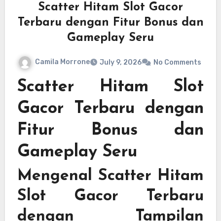
Scatter Hitam Slot Gacor
Terbaru dengan Fitur Bonus dan
Gameplay Seru
Camila Morrone
July 9, 2026
No Comments
Scatter Hitam Slot
Gacor Terbaru dengan
Fitur Bonus dan
Gameplay Seru
Mengenal Scatter Hitam
Slot Gacor Terbaru
dengan Tampilan