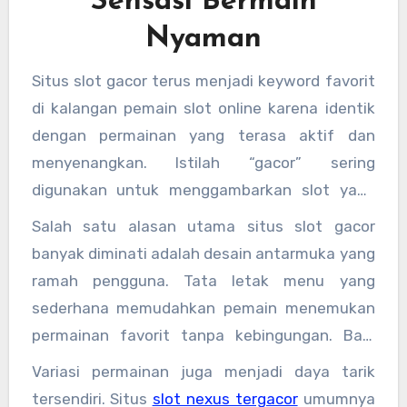
Sensasi Bermain
Nyaman
Situs slot gacor terus menjadi keyword favorit
di kalangan pemain slot online karena identik
dengan permainan yang terasa aktif dan
menyenangkan. Istilah “gacor” sering
digunakan untuk menggambarkan slot yang
memiliki ritme permainan nyaman, sering
Salah satu alasan utama situs slot gacor
memunculkan fitur menarik, dan memberikan
banyak diminati adalah desain antarmuka yang
pengalaman bermain yang lebih hidup. Tanpa
ramah pengguna. Tata letak menu yang
menyebut situs mana pun, situs slot gacor
sederhana memudahkan pemain menemukan
dapat diartikan sebagai platform slot online
permainan favorit tanpa kebingungan. Bagi
yang mengedepankan kualitas sistem dan
pemain pemula, tampilan yang jelas membantu
Variasi permainan juga menjadi daya tarik
kepuasan pemain.
proses adaptasi, sementara pemain lama
tersendiri. Situs
slot nexus tergacor
umumnya