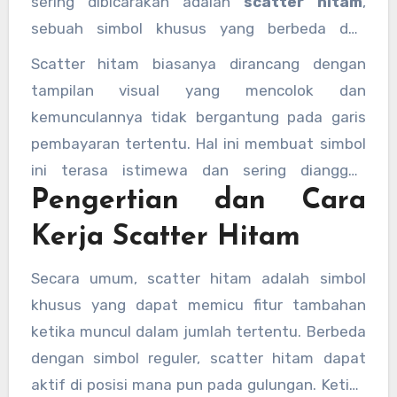
sering dibicarakan adalah
scatter hitam
,
sebuah simbol khusus yang berbeda dari
scatter biasa karena memiliki fungsi tambahan
Scatter hitam biasanya dirancang dengan
yang lebih kompleks. Meski sering
tampilan visual yang mencolok dan
diasosiasikan dengan peluang hadiah lebih
kemunculannya tidak bergantung pada garis
besar, penting untuk memahami fitur ini secara
pembayaran tertentu. Hal ini membuat simbol
objektif sebagai bagian dari
mahjong ways slot
ini terasa istimewa dan sering dianggap
permainan, bukan sebagai jaminan
Pengertian dan Cara
sebagai titik balik dalam satu putaran
kemenangan.
permainan.
Kerja Scatter Hitam
Secara umum, scatter hitam adalah simbol
khusus yang dapat memicu fitur tambahan
ketika muncul dalam jumlah tertentu. Berbeda
dengan simbol reguler, scatter hitam dapat
aktif di posisi mana pun pada gulungan. Ketika