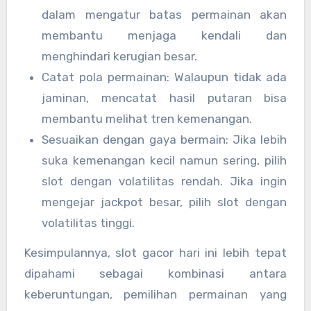
dalam mengatur batas permainan akan
membantu menjaga kendali dan
menghindari kerugian besar.
Catat pola permainan: Walaupun tidak ada
jaminan, mencatat hasil putaran bisa
membantu melihat tren kemenangan.
Sesuaikan dengan gaya bermain: Jika lebih
suka kemenangan kecil namun sering, pilih
slot dengan volatilitas rendah. Jika ingin
mengejar jackpot besar, pilih slot dengan
volatilitas tinggi.
Kesimpulannya, slot gacor hari ini lebih tepat
dipahami sebagai kombinasi antara
keberuntungan, pemilihan permainan yang