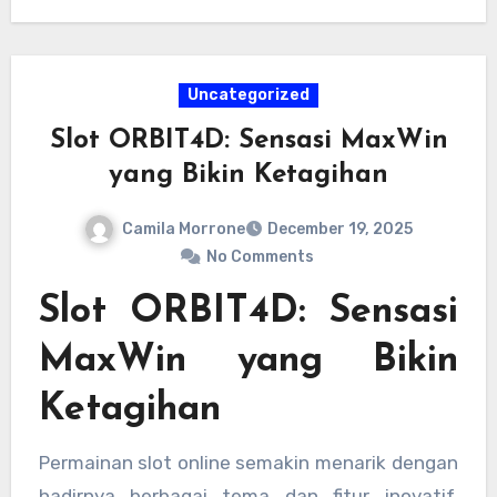
yang membuat niche situs slot gacor tetap
relevan dan terus diminati di dunia slot online.
Uncategorized
Slot ORBIT4D: Sensasi MaxWin
yang Bikin Ketagihan
Camila Morrone
December 19, 2025
No Comments
Slot ORBIT4D: Sensasi
MaxWin yang Bikin
Ketagihan
Permainan slot online semakin menarik dengan
hadirnya berbagai tema dan fitur inovatif.