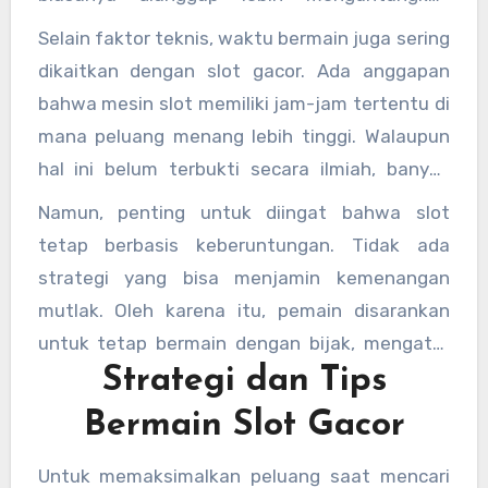
karena peluang pengembalian ke pemain lebih
Selain faktor teknis, waktu bermain juga sering
besar. Selain itu, volatilitas permainan juga
dikaitkan dengan slot gacor. Ada anggapan
menjadi faktor penting. Slot dengan volatilitas
bahwa mesin slot memiliki jam-jam tertentu di
rendah cenderung memberikan kemenangan
mana peluang menang lebih tinggi. Walaupun
kecil namun sering, sementara slot dengan
hal ini belum terbukti secara ilmiah, banyak
volatilitas tinggi bisa menghadirkan
pemain tetap menjadikannya acuan. Promosi
Namun, penting untuk diingat bahwa slot
kemenangan besar meski jarang.
dari situs juga berperan besar. Bonus putaran
tetap berbasis keberuntungan. Tidak ada
gratis atau cashback sering dimanfaatkan
strategi yang bisa menjamin kemenangan
untuk memperpanjang waktu bermain dan
mutlak. Oleh karena itu, pemain disarankan
meningkatkan peluang menemukan slot yang
untuk tetap bermain dengan bijak, mengatur
sedang “gacor.”
Strategi dan Tips
modal, dan tidak terbawa emosi ketika
mengalami kekalahan.
Bermain Slot Gacor
Untuk memaksimalkan peluang saat mencari