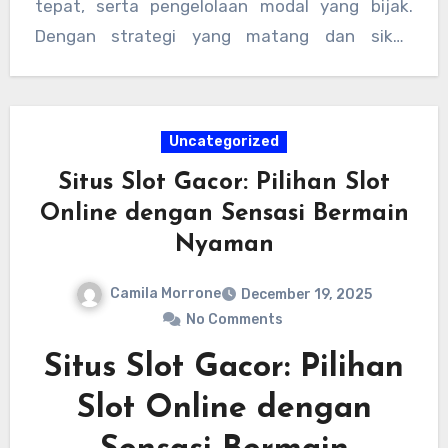
tepat, serta pengelolaan modal yang bijak.
Dengan strategi yang matang dan sikap
disiplin, pengalaman bermain slot akan terasa
lebih menyenangkan sekaligus berpotensi
memberikan hasil yang memuaskan.
Uncategorized
Situs Slot Gacor: Pilihan Slot
Online dengan Sensasi Bermain
Nyaman
Camila Morrone
December 19, 2025
No Comments
Situs Slot Gacor: Pilihan
Slot Online dengan