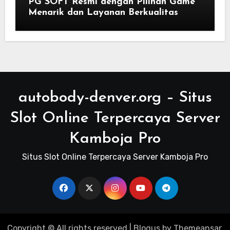
PG SOFT Resmi dengan Pilihan Game
Menarik dan Layanan Berkualitas
autobody-denver.org – Situs
Slot Online Terpercaya Server
Kamboja Pro
Situs Slot Online Terpercaya Server Kamboja Pro
Copyright © All rights reserved
|
Blogus
by
Themeansar
.