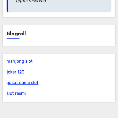
rights reserved
Blogroll
mahjong slot
joker 123
pusat game slot
slot resmi