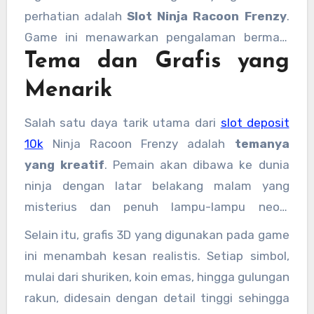
perhatian adalah
Slot Ninja Racoon Frenzy
.
Game ini menawarkan pengalaman bermain
Tema dan Grafis yang
yang unik dengan tema ninja yang
dikombinasikan dengan karakter rakun lucu
Menarik
namun lincah. Dengan grafis yang penuh warna,
efek suara yang mendukung suasana aksi,
Salah satu daya tarik utama dari
slot deposit
serta mekanisme permainan yang mudah
10k
Ninja Racoon Frenzy adalah
temanya
dipahami, Slot Ninja Racoon Frenzy menjadi
yang kreatif
. Pemain akan dibawa ke dunia
pilihan menarik bagi pemain baru maupun
ninja dengan latar belakang malam yang
profesional.
misterius dan penuh lampu-lampu neon.
Rakun, sebagai karakter utama, digambarkan
Selain itu, grafis 3D yang digunakan pada game
lincah dengan gerakan yang dinamis,
ini menambah kesan realistis. Setiap simbol,
memberikan kesan bahwa setiap putaran slot
mulai dari shuriken, koin emas, hingga gulungan
adalah bagian dari aksi ninja yang seru.
rakun, didesain dengan detail tinggi sehingga