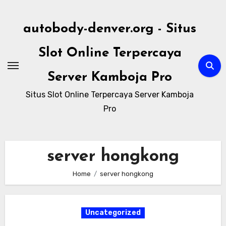
Skip
to
autobody-denver.org - Situs
content
Slot Online Terpercaya
Server Kamboja Pro
Situs Slot Online Terpercaya Server Kamboja
Pro
server hongkong
Home
server hongkong
Uncategorized