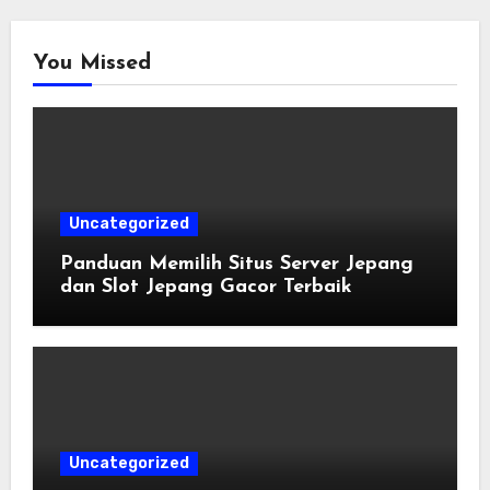
You Missed
Uncategorized
Panduan Memilih Situs Server Jepang
dan Slot Jepang Gacor Terbaik
Uncategorized