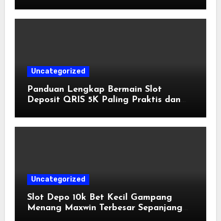
Uncategorized
Panduan Lengkap Bermain Slot
Deposit QRIS 5K Paling Praktis dan
Aman
Uncategorized
Slot Depo 10k Bet Kecil Gampang
Menang Maxwin Terbesar Sepanjang
Masa