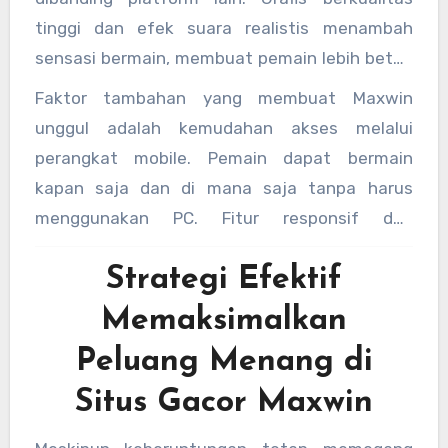
permainan sesuai strategi dan modal masing-
tinggi dan efek suara realistis menambah
masing.
sensasi bermain, membuat pemain lebih betah
dan termotivasi. Ditambah sistem keamanan
Faktor tambahan yang membuat Maxwin
berlapis yang melindungi data pribadi dan
unggul adalah kemudahan akses melalui
transaksi pemain, pengalaman bermain
perangkat mobile. Pemain dapat bermain
menjadi aman dan nyaman. Kombinasi fitur
kapan saja dan di mana saja tanpa harus
lengkap, peluang gacor, dan keamanan
menggunakan PC. Fitur responsif dan
maksimal menjadikan Maxwin pilihan favorit
antarmuka ramah pengguna memudahkan
penggemar
daftar pusatgame
slot online.
Strategi Efektif
navigasi, bahkan bagi pemain pemula. Dengan
semua kelebihan ini, Maxwin menjadi platform
Memaksimalkan
ideal untuk menikmati hiburan slot online yang
Peluang Menang di
seru, aman, dan menguntungkan.
Situs Gacor Maxwin