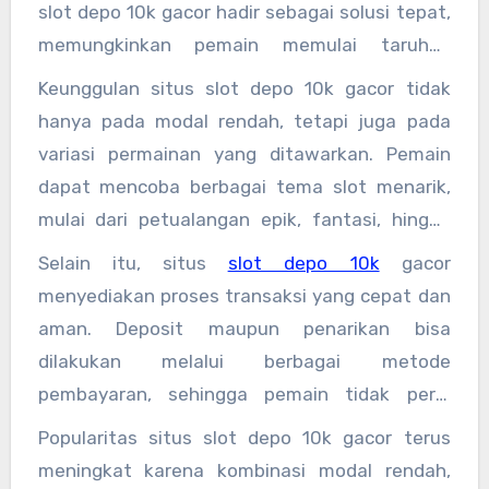
slot depo 10k gacor hadir sebagai solusi tepat,
memungkinkan pemain memulai taruhan
dengan minimal deposit 10 ribu namun tetap
Keunggulan situs slot depo 10k gacor tidak
berpeluang mendapatkan kemenangan
hanya pada modal rendah, tetapi juga pada
maksimal. Dengan sistem gacor, setiap
variasi permainan yang ditawarkan. Pemain
putaran memiliki peluang lebih tinggi untuk
dapat mencoba berbagai tema slot menarik,
menghasilkan kombinasi simbol yang
mulai dari petualangan epik, fantasi, hingga
menguntungkan.
mesin klasik dengan fitur bonus yang memikat.
Selain itu, situs
slot depo 10k
gacor
Sistem permainan yang responsif dan stabil
menyediakan proses transaksi yang cepat dan
membuat pengalaman bermain lebih lancar
aman. Deposit maupun penarikan bisa
dan menyenangkan, bahkan bagi pemula
dilakukan melalui berbagai metode
sekalipun.
pembayaran, sehingga pemain tidak perlu
khawatir tentang keamanan dana. Kemudahan
Popularitas situs slot depo 10k gacor terus
akses ini membuat pemain bisa langsung fokus
meningkat karena kombinasi modal rendah,