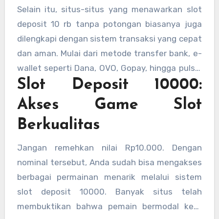
administrasi atau fee tambahan. Dengan
Selain itu, situs-situs yang menawarkan slot
begitu, setiap rupiah dari deposit Anda bisa
deposit 10 rb tanpa potongan biasanya juga
digunakan untuk bermain.
dilengkapi dengan sistem transaksi yang cepat
dan aman. Mulai dari metode transfer bank, e-
wallet seperti Dana, OVO, Gopay, hingga pulsa,
Slot Deposit 10000:
semua tersedia untuk mempermudah proses
transaksi pemain.
Akses Game Slot
Berkualitas
Jangan remehkan nilai Rp10.000. Dengan
nominal tersebut, Anda sudah bisa mengakses
berbagai permainan menarik melalui sistem
slot deposit 10000. Banyak situs telah
membuktikan bahwa pemain bermodal kecil