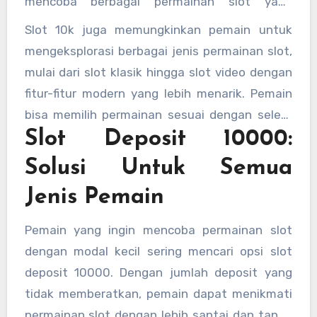
mencoba berbagai permainan slot yang
tersedia tanpa harus merogoh kocek terlalu
Slot 10k juga memungkinkan pemain untuk
dalam. Banyak permainan slot dengan RTP
mengeksplorasi berbagai jenis permainan slot,
(Return to Player) tinggi yang bisa dicoba,
mulai dari slot klasik hingga slot video dengan
memberikan kesempatan besar untuk menang
fitur-fitur modern yang lebih menarik. Pemain
meskipun dengan modal kecil.
bisa memilih permainan sesuai dengan selera
Slot Deposit 10000:
dan strategi mereka, sementara tetap
mempertahankan anggaran bermain yang
Solusi Untuk Semua
terjangkau.
Jenis Pemain
Pemain yang ingin mencoba permainan slot
dengan modal kecil sering mencari opsi slot
deposit 10000. Dengan jumlah deposit yang
tidak memberatkan, pemain dapat menikmati
permainan slot dengan lebih santai dan tanpa