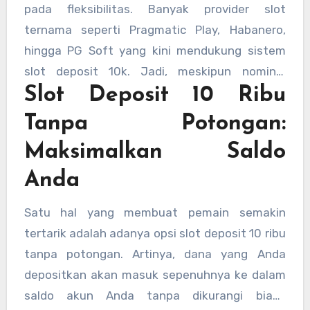
keuntungan dari permainan slot. Dengan
pada fleksibilitas. Banyak provider slot
sistem ini, risiko kerugian pun bisa ditekan,
ternama seperti Pragmatic Play, Habanero,
sehingga pemain bisa bermain dengan lebih
hingga PG Soft yang kini mendukung sistem
tenang dan fokus.
slot deposit 10k. Jadi, meskipun nominal
Slot Deposit 10 Ribu
deposit terbilang kecil, pilihan game yang
tersedia tetap berkualitas tinggi dan tidak
Tanpa Potongan:
kalah menarik dibanding deposit besar.
Maksimalkan Saldo
Anda
Satu hal yang membuat pemain semakin
tertarik adalah adanya opsi slot deposit 10 ribu
tanpa potongan. Artinya, dana yang Anda
depositkan akan masuk sepenuhnya ke dalam
saldo akun Anda tanpa dikurangi biaya